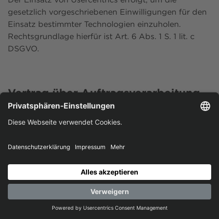
gesetzlich vorgeschriebenen Einwilligungen für den
Einsatz bestimmter Technologien einzuholen.
Rechtsgrundlage hierfür ist Art. 6 Abs. 1 S. 1 lit. c
DSGVO.
Vertrag über Auftragsverarbeitung
Wir haben einen Vertrag über Auftragsverarbeitung
mit Usercentrics geschlossen. Hierbei handelt es sich
um einen datenschutzrechtlich vorgeschriebenen
Vertrag, der gewährleistet, dass Usercentrics die
personenbezogenen Daten unserer
Websitebesucher nur nach unseren Weisungen und
unter Einhaltung der DSGVO verarbeitet.