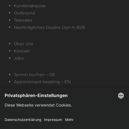
Kundenakquise
Outbound
Telesales
Nachträgliches Double Opt-In B2B
Über Uns
Kontakt
Jobs
Termin buchen – DE
Appointment booking – EN
Broschüre – DE
Brochure – EN
Impressum
Datenschutzerklärung